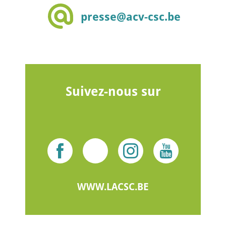
presse@acv-csc.be
Suivez-nous sur
WWW.LACSC.BE