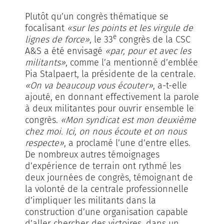
Plutôt qu’un congrès thématique se
focalisant
«sur les points et les virgule de
e
lignes de force»
, le 33
congrès de la CSC
A&S a été envisagé
«par, pour et avec les
militants»
, comme l’a mentionné d’emblée
Pia Stalpaert, la présidente de la centrale.
«On va beaucoup vous écouter»
, a-t-elle
ajouté, en donnant effectivement la parole
à deux militantes pour ouvrir ensemble le
congrès.
«Mon syndicat est mon deuxième
chez moi. Ici, on nous écoute et on nous
respecte»
, a proclamé l’une d’entre elles.
De nombreux autres témoignages
d’expérience de terrain ont rythmé les
deux journées de congrès, témoignant de
la volonté de la centrale professionnelle
d’impliquer les militants dans la
construction d’une organisation capable
d’aller chercher des victoires, dans un