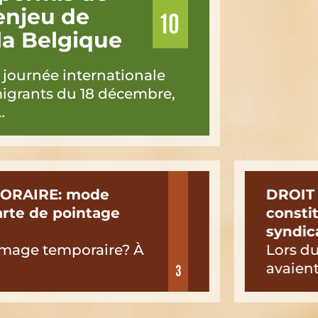
 enjeu de
10
 la Belgique
a journée internationale
migrants du 18 décembre,
…
ORAIRE: mode
DROIT 
arte de pointage
consti
syndic
ômage temporaire? À
Lors du
avaient
3