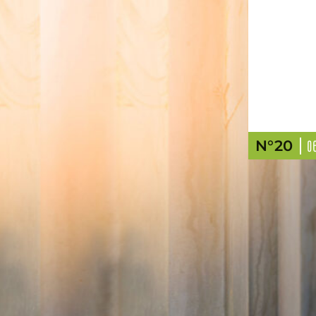
N°20
0