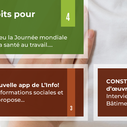
its pour
4
 lieu la Journée mondiale
la santé au travail.…
CONSTR
velle app de L’Info!
d’œuvr
nformations sociales et
Intervi
propose…
Bâtime
3