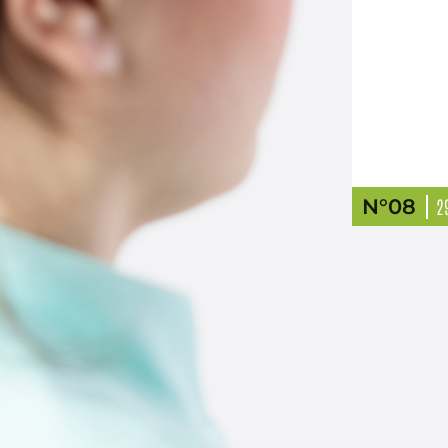
N°08
2