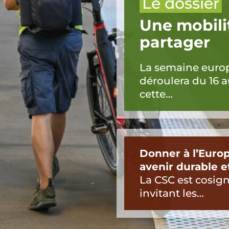
Le dossier
Une mobili
partager
La semaine europ
déroulera du 16 
cette…
Donner à l’Euro
avenir durable e
La CSC est cosign
invitant les…