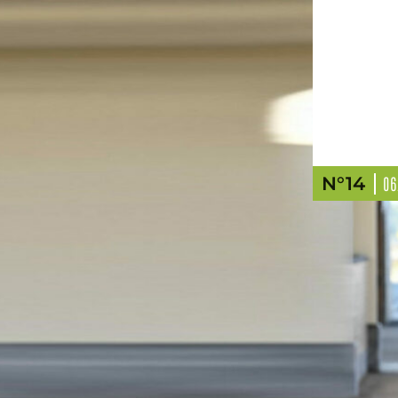
N°14
06