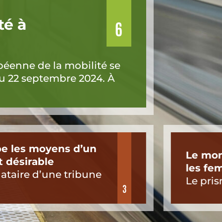
té à
6
éenne de la mobilité se
au 22 septembre 2024. À
pe les moyens d’un
Le mon
t désirable
les f
ataire d’une tribune
Le pris
3