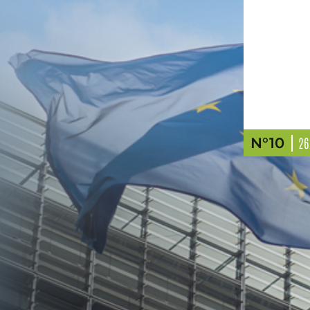
N°10
26