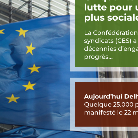
lutte pour
plus social
La Confédératio
syndicats (CES) a
décennies d’eng
progrès…
Aujourd’hui Del
Quelque 25.000 
manifesté le 22 