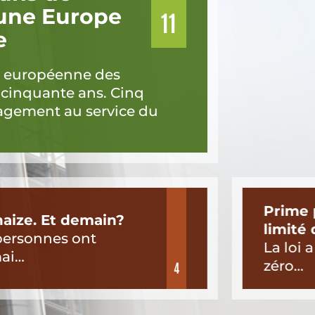
 une Europe
11
e
n européenne des
 cinquante ans. Cinq
agement au service du
Prime 
haize. Et demain?
limité 
personnes ont
La loi 
mai…
zéro…
4