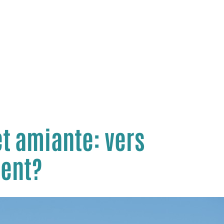
t amiante: vers
ent?