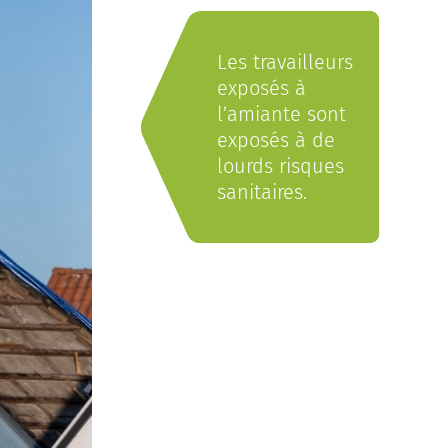
Les travailleurs
exposés à
l’amiante sont
exposés à de
lourds risques
sanitaires.