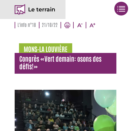
Le terrain
L'info n°18
21/10/22
MONS-LA LOUVIÈRE
Congrès «Vert demain: osons des
défis!»