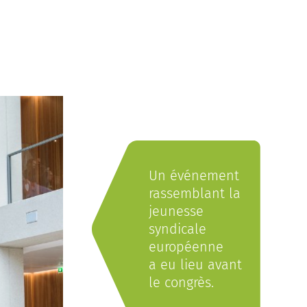
Un événement
rassemblant la
jeunesse
syndicale
européenne
a eu lieu avant
le congrès.