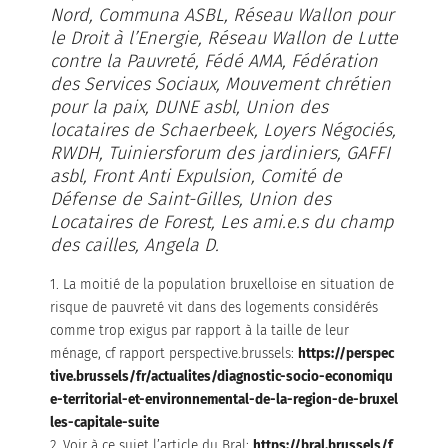
Nord, Communa ASBL, Réseau Wallon pour
le Droit à l’Energie, Réseau Wallon de Lutte
contre la Pauvreté, Fédé AMA, Fédération
des Services Sociaux, Mouvement chrétien
pour la paix, DUNE asbl, Union des
locataires de Schaerbeek, Loyers Négociés,
RWDH, Tuiniersforum des jardiniers, GAFFI
asbl, Front Anti Expulsion, Comité de
Défense de Saint-Gilles, Union des
Locataires de Forest, Les ami.e.s du champ
des cailles, Angela D.
1. La moitié de la population bruxelloise en situation de
risque de pauvreté vit dans des logements considérés
comme trop exigus par rapport à la taille de leur
ménage, cf rapport perspective.brussels:
https://perspec
tive.brussels/fr/actualites/diagnostic-socio-economiqu
e-territorial-et-environnemental-de-la-region-de-bruxel
les-capitale-suite
2. Voir à ce sujet l’article du Bral:
https://bral.brussels/f