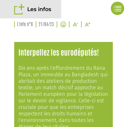
Les infos
L'info n°8
21/04/23
Interpellez les eurodéputés!
Dix ans après l’effondrement du Rana
Plaza, un immeuble au Bangladesh qui
abritait des ateliers de production
textile, un match décisif approche au
Parlement européen pour la législation
sur le devoir de vigilance. Celle-ci est
cruciale pour que les entreprises
respectent les droits humains et
l’environnement, dans toutes les
étapes de leur chaîne