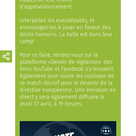
d’approvisionnement.
Interpellez les eurodéputés, et
encouragez-les à jouer en faveur des
droits humains. La balle est dans leur
camp!
Pour ce faire, rendez-vous sur la
plateforme «Devoir de vigilance». des
liens YouTube et Facebook s’y trouvent
également pour suivre les coulisses de
ce match décisif pour le devenir de la
directive européenne. Une émission en
direct y sera également diffusée le
jeudi 27 avril, à 19 heures.