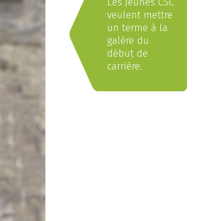
Les Jeunes CSC
veulent mettre
un terme à la
galère du
début de
carrière.