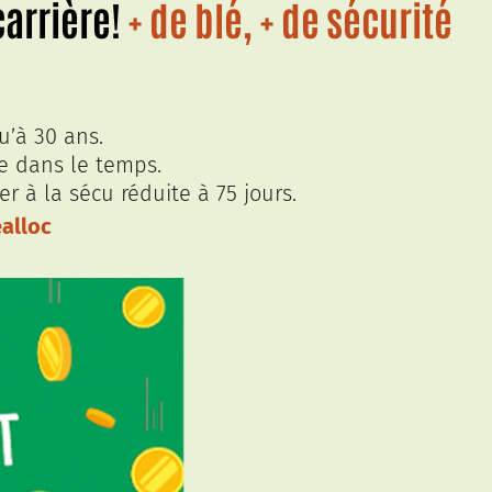
carrière!
+ de blé, + de sécurité
u’à 30 ans.
te dans le temps.
r à la sécu réduite à 75 jours.
alloc