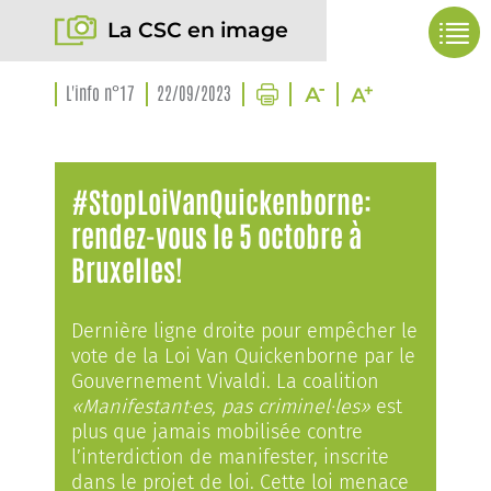
La CSC en image
L'info n°17
22/09/2023
#StopLoiVanQuickenborne:
rendez-vous le 5 octobre à
Bruxelles!
Dernière ligne droite pour empêcher le
vote de la Loi Van Quickenborne par le
Gouvernement Vivaldi. La coalition
«Manifestant·es, pas criminel·les»
est
plus que jamais mobilisée contre
l’interdiction de manifester, inscrite
dans le projet de loi. Cette loi menace