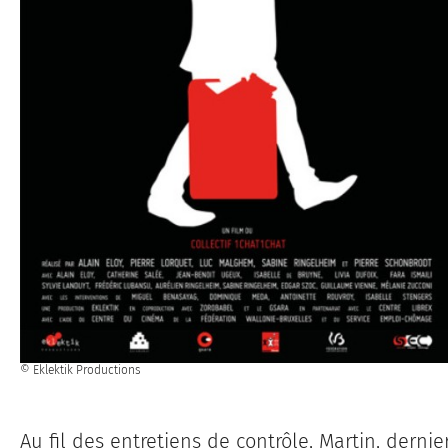
© Eklektik Productions
Au fil des entretiens de contrôle, Martin, dernie