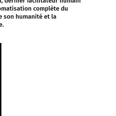
n, dernier facilitateur humain
omatisation complète du
e son humanité et la
e.