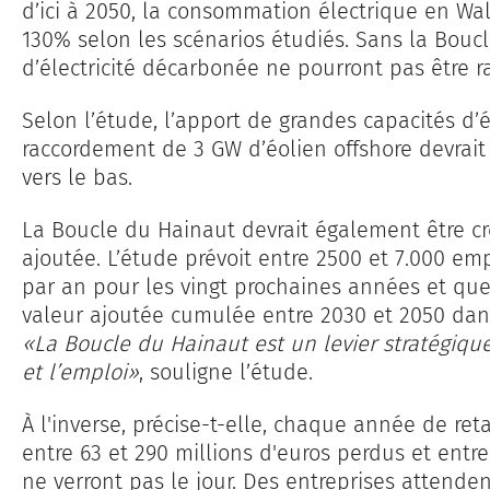
d’ici à 2050, la consommation électrique en W
130% selon les scénarios étudiés. Sans la Boucl
d’électricité décarbonée ne pourront pas être r
Selon l’étude, l’apport de grandes ca­pacités d’é
raccordement de 3 GW d’éolien offshore devrait ti
vers le bas.
La Boucle du Hainaut devrait également être cré
ajoutée. L’étude prévoit entre 2500 et 7.000 emp
par an pour les vingt prochaines années et quel
valeur ajoutée cumulée entre 2030 et 2050 dans 
«La Boucle du Hainaut est un levier stratégique 
et l’emploi»
, souligne l’étude.
À l'inverse, précise-t-elle, chaque an­née de re
entre 63 et 290 millions d'euros perdus et entr
ne verront pas le jour. Des entreprises attende