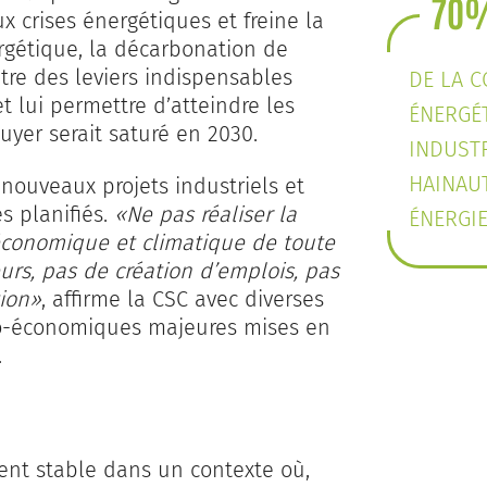
70
x crises énergétiques et freine la
nergétique, la décarbonation de
être des leviers indispensables
DE LA 
t lui permettre d’atteindre les
ÉNERGÉ
uyer serait saturé en 2030.
INDUSTR
HAINAU
e nouveaux projets industriels et
s planifiés.
«Ne pas réaliser la
ÉNERGIE
 économique et climatique de toute
eurs, pas de création d’emplois, pas
tion»
, affirme la CSC avec diverses
io-économiques majeures mises en
.
ent stable dans un con­texte où,