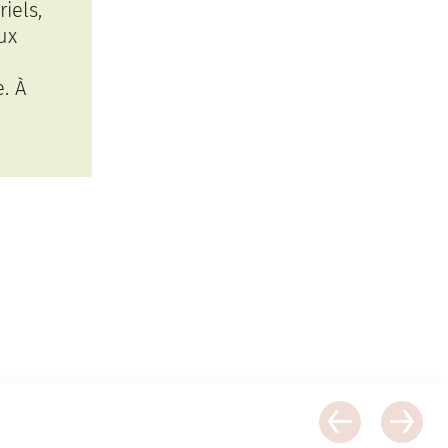
iels,
ux
. À