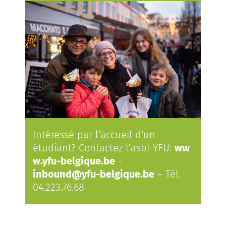
Intéressé par l’accueil d’un
étudiant? Contactez l’asbl YFU:
ww
w.yfu-belgique.be
-
inbound@yfu-belgique.be
– Tél.
04.223.76.68