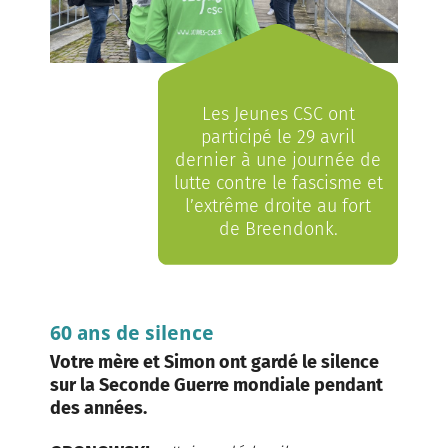
Les Jeunes CSC ont
participé le 29 avril
dernier à une journée de
lutte contre le fascisme et
l’extrême droite au fort
de Breendonk.
60 ans de silence
Votre mère et Simon ont gardé le silence
sur la Seconde Guerre mondiale pendant
des années.