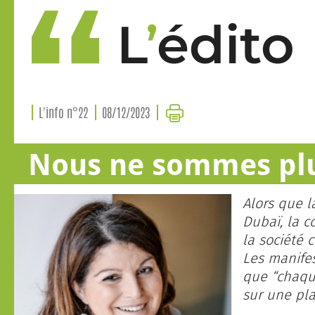
L
’
édito
L'info n°22
08/12/2023
Nous ne sommes plu
Alors que l
Dubaï, la c
la société 
Les manifes
que “chaque
sur une pl