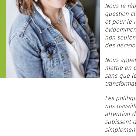
Nous le ré
question c
et pour le
évidemment 
non seuleme
des décisio
Nous appelo
mettre en œ
sans que le
transformat
Les politiq
nos travail
attention d
subissent 
simplement