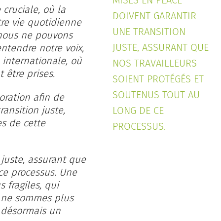
MISES EN PLACE
cruciale, où la
DOIVENT GARANTIR
re vie quotidienne
UNE TRANSITION
 nous ne pouvons
JUSTE, ASSURANT QUE
entendre notre voix,
internationale, où
NOS TRAVAILLEURS
 être prises.
SOIENT PROTÉGÉS ET
SOUTENUS TOUT AU
oration afin de
ansition juste,
LONG DE CE
es de cette
PROCESSUS.
 juste, assurant que
 ce processus. Une
 fragiles, qui
s ne sommes plus
 désormais un