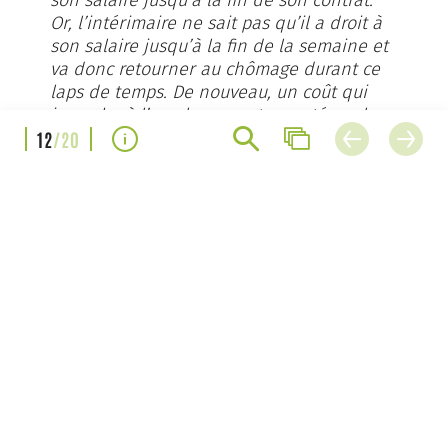
Or, l’intérimaire ne sait pas qu’il a droit à
son salaire jusqu’à la fin de la semaine et
va donc retourner au chômage durant ce
laps de temps. De nouveau, un coût qui
incombe à l’employeur est reporté sur la
collectivité. C’est problématique.»
12
/20
L’EMPLOYEUR REPORTE SUR LA
SÉCURITÉ SOCIALE, ET DONC SUR
LA COLLECTIVITÉ, DES COÛTS QUI
LUI INCOMBENT.
Une norme qui fait sens?
Ces contrats hebdomadaires sont en train