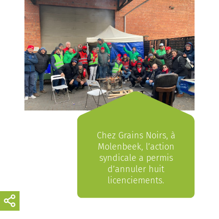
Chez Grains Noirs, à
Molenbeek, l’action
syndicale a permis
d’annuler huit
licenciements.