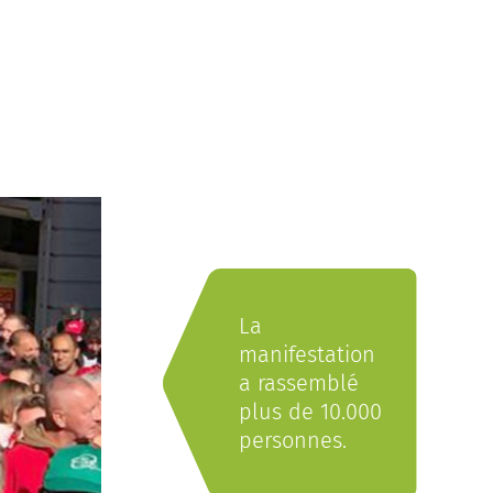
La
manifestation
a rassemblé
plus de 10.000
personnes.