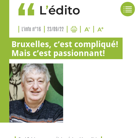
L
’
édito
L'info n°16
23/09/22
Bruxelles, c’est compliqué!
Mais c’est passionnant!