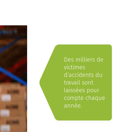
Des milliers de
victimes
d’accidents du
travail sont
laissées pour
compte chaque
année.