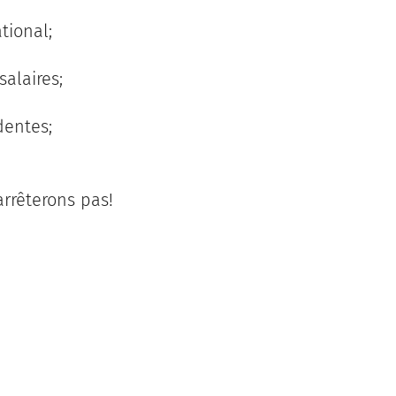
tional;
alaires;
dentes;
arrêterons pas!