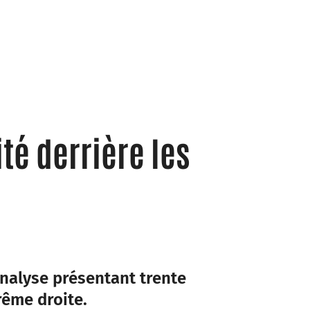
ité derrière les
analyse présentant trente
rême droite.