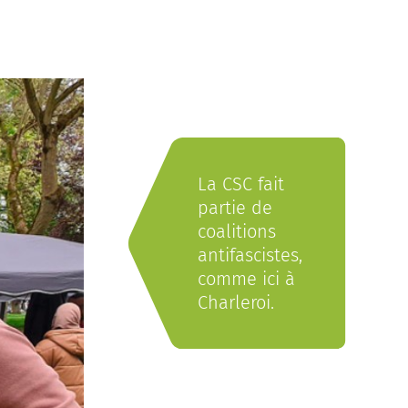
La CSC fait
partie de
coalitions
antifascistes,
comme ici à
Charleroi.