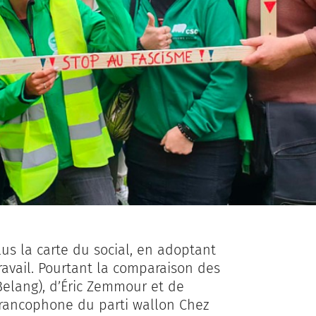
lus la carte du social, en adoptant
ravail. Pourtant la comparaison des
Belang), d’Éric Zemmour et de
francophone du parti wallon Chez