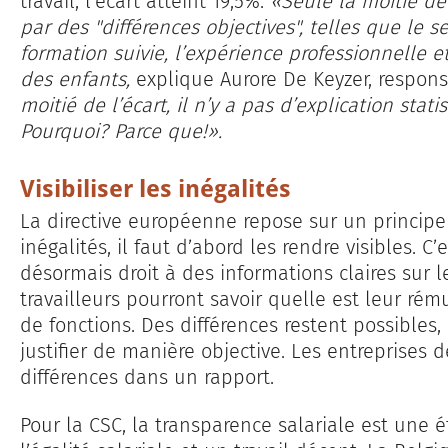
travail, l'écart atteint 19,5%.
«Seule la moitié de 
par des "différences objectives", telles que le s
formation suivie, l’expérience professionnelle et
des enfants,
explique Aurore De Keyzer, respo
moitié de l’écart, il n’y a pas d’explication st
Pourquoi? Parce que!».
Visibiliser les inégalités
La directive européenne repose sur un principe
inégalités, il faut d’abord les rendre visibles. 
désormais droit à des informations claires sur l
travailleurs pourront savoir quelle est leur rém
de fonctions. Des différences restent possibles,
justifier de manière objective. Les entreprises d
différences dans un rapport.
Pour la CSC, la transparence salariale est une 