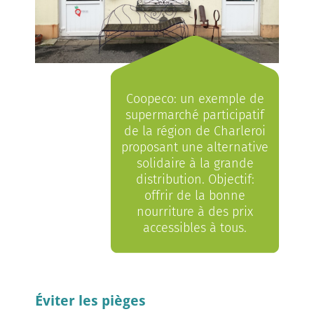
Coopeco: un exemple de
supermarché participatif
de la région de Charleroi
proposant une alternative
solidaire à la grande
distribution. Objectif:
offrir de la bonne
nourriture à des prix
accessibles à tous.
Éviter les pièges