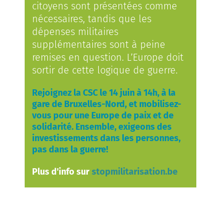
citoyens sont présentées comme
nécessaires, tandis que les
dépenses militaires
supplémentaires sont à peine
remises en question. L’Europe doit
sortir de cette logique de guerre.
Rejoignez la CSC le 14 juin à 14h, à la
gare de Bruxelles-Nord, et mobilisez-
vous pour une Europe de paix et de
soli­darité. Ensemble, exigeons des
investissements dans les personnes,
pas dans la guerre!
Plus d'info sur
stopmilitarisation.be