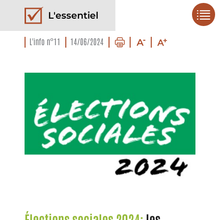
L'essentiel
L'info n°11
14/06/2024
Élections sociales 2024:
les