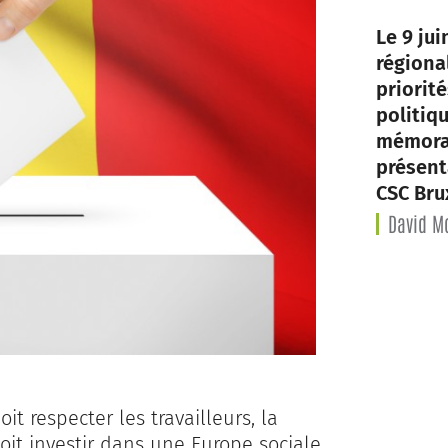
Le 9 jui
régiona
priorit
politiq
mémoran
présent
CSC Bru
David Mo
oit respecter les travailleurs, la
 doit investir dans une Europe sociale