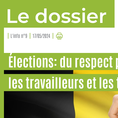
Le dossier
L'info n°9
17/05/2024
Élections: du respect
les travailleurs et les