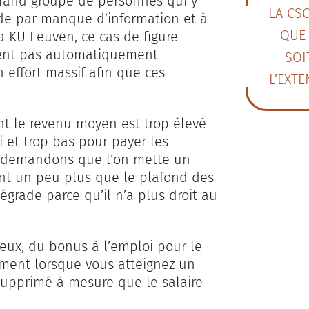
e grand groupe de personnes qui y
LA CS
nde par manque d’information et à
QUE 
a KU Leuven, ce cas de figure
ient pas automatiquement
SOI
 effort massif afin que ces
L’EXTE
nt le revenu moyen est trop élevé
i et trop bas pour payer les
s demandons que l’on mette un
ant un peu plus que le plafond des
égrade parce qu’il n’a plus droit au
ieux, du bonus à l’emploi pour le
ement lorsque vous atteignez un
supprimé à mesure que le salaire