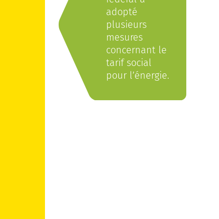
adopté
plusieurs
mesures
concernant le
tarif social
pour l’énergie.