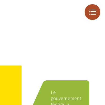
Le
gouvernement
fédéral a