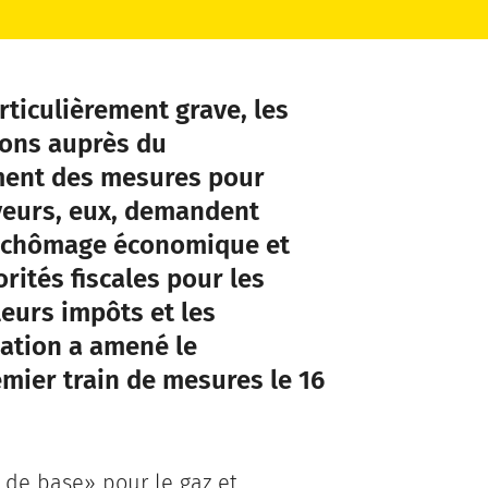
rticulièrement grave, les
ions auprès du
ement des mesures pour
oyeurs, eux, demandent
u chômage économique et
rités fiscales pour les
leurs impôts et les
uation a amené le
mier train de mesures le 16
 de base» pour le gaz et