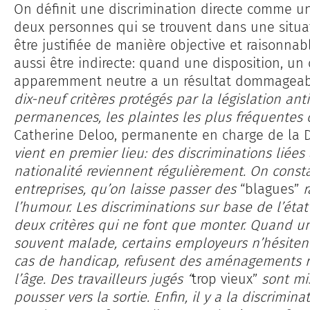
On définit une discrimination directe comme un
deux personnes qui se trouvent dans une situa
être justifiée de manière objective et raisonnab
aussi être indirecte: quand une disposition, un 
apparemment neutre a un résultat dommageab
dix-neuf critères protégés par la législation ant
permanences, les plaintes les plus fréquentes c
Catherine Deloo, permanente en charge de la D
vient en premier lieu: des discriminations liées 
nationalité reviennent régulièrement. On consta
entreprises, qu’on laisse passer des
“blagues”
r
l’humour. Les discriminations sur base de l’éta
deux critères qui ne font que monter. Quand u
souvent malade, certains employeurs n’hésitent
cas de handicap, refu­sent des aménagements ra
l’âge. Des travailleurs jugés “
trop vieux”
sont mi
pousser vers la sortie. Enfin, il y a la discrimi