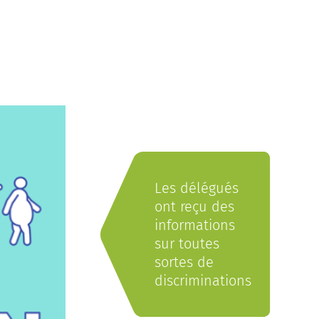
Les délégués
ont reçu des
informations
sur toutes
sortes de
discriminations