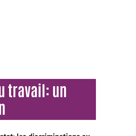
 travail: un
n