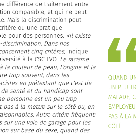
e différence de traitement entre
tion comparable, et qui ne peut
le. Mais la discrimination peut
critère ou une pratique
le pour des personnes.
«Il existe
i-discrimination. Dans nos
on­cernent cinq critères,
indique
iversité à la CSC LVO.
Le racisme
à la couleur de peau, l’origine et la
te trop souvent, dans les
QUAND UN
acistes en prétextant que c’est de
UN PEU T
t de santé et du handicap sont
MALADE, C
ne personne est un peu trop
 pas à la mettre sur le côté ou, en
EMPLOYEU
isonnables. Autre critère fréquent:
PAS À LA 
s sur une voie de garage pour les
CÔTÉ.
nation sur base du sexe, quand des