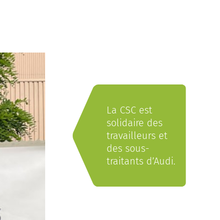
La CSC est
solidaire des
travailleurs et
des sous-
traitants d’Audi.