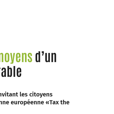
 moyens
d’un
rable
nvitant les citoyens
yenne européenne «Tax the