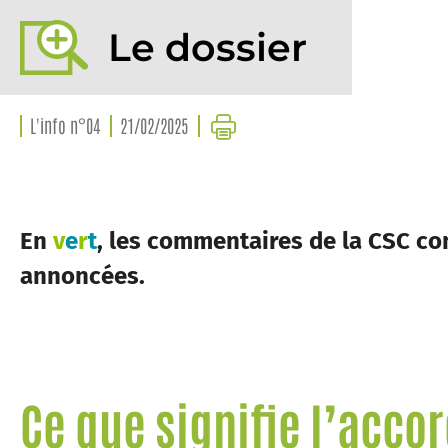
Le dossier
L'info n°04
21/02/2025
En
v
e
r
t
, les commentaires de la CSC c
annoncées.
Ce que signifie l’acco