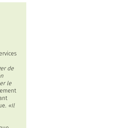
ervices
ger de
on
er le
itement
ant
que.
«Il
 que