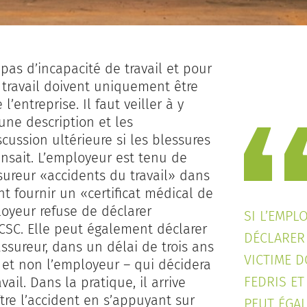
 pas d’incapacité de travail et pour
e travail doivent uniquement être
’entreprise. Il faut veiller à y
 une description et les
scussion ultérieure si les blessures
nsait. L’employeur est tenu de
ssureur «accidents du travail» dans
ent fournir un «certificat médical de
loyeur refuse de déclarer
SI L’EMPL
a CSC. Elle peut également déclarer
DÉCLARER 
ssureur, dans un délai de trois ans
VICTIME 
 et non l’employeur – qui décidera
FEDRIS ET
ail. Dans la pratique, il arrive
tre l’accident en s’appuyant sur
PEUT ÉGA