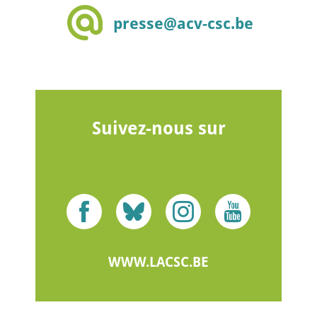
presse@acv-csc.be
Suivez-nous sur
WWW.LACSC.BE