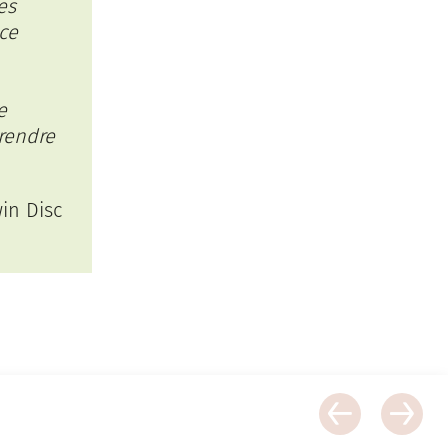
es
ce
e
rendre
in Disc