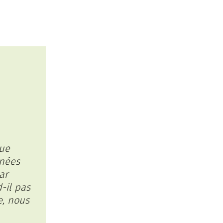
que
nnées
ar
-il pas
e, nous