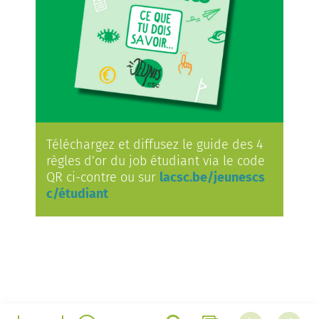
Téléchargez et diffusez le guide des 4
règles d’or du job étudiant via le code
QR ci-contre ou sur
lacsc.be/jeunescs
c/étudiant