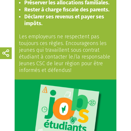
Préserver les allocations familiales.
Rester à charge fiscale des parents.
Déclarer ses revenus et payer ses
impôts.
Les employeurs ne respectent pas
toujours ces règles. Encourageons les
jeunes qui travaillent sous contrat
étudiant à contacter le/la responsable
Jeunes CSC de leur région pour être
informés et défendus!