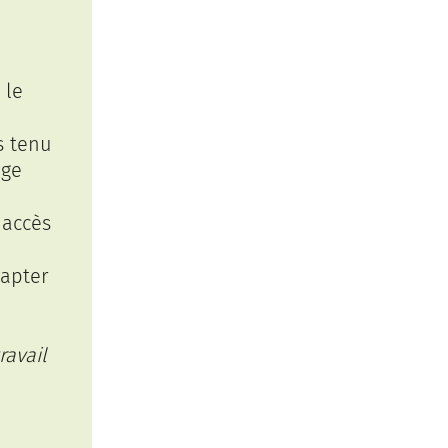
 le
s tenu
age
 accès
dapter
ravail