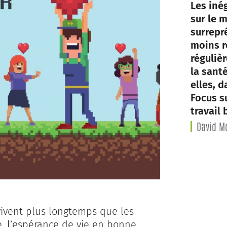
Les iné
sur le m
surrepr
moins r
réguliè
la santé
elles, 
Focus s
travail
David Mo
vivent plus longtemps que les
, l’espérance de vie en bonne