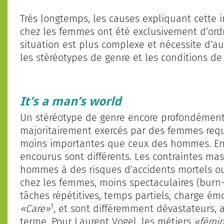
Très longtemps, les causes expliquant cette i
chez les femmes ont été exclusivement d’ordr
situation est plus complexe et nécessite d’au
les stéréotypes de genre et les conditions de 
It’s a man’s world
Un stéréotype de genre encore profondément
majoritairement exercés par des femmes req
moins importantes que ceux des hommes. En r
encourus sont différents. Les contraintes ma
hommes à des risques d’accidents mortels ou g
chez les femmes, moins spectaculaires (burn-
tâches répétitives, temps partiels, charge é
1
«Care»
, et sont différemment dévastateurs, 
terme. Pour Laurent Vogel, les métiers
«fémin