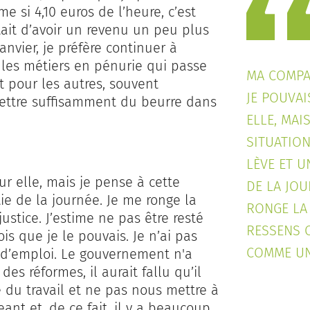
e si 4,10 euros de l’heure, c’est
ait d’avoir un revenu un peu plus
anvier, je préfère continuer à
 les métiers en pénurie qui passe
MA COMPA
Et pour les autres, souvent
JE POUVA
mettre suffisamment du beurre dans
ELLE, MAI
SITUATION
LÈVE ET U
 elle, mais je pense à cette
DE LA JOU
ie de la journée. Je me ronge la
RONGE LA 
stice. J’estime ne pas être resté
RESSENS 
ois que je le pouvais. Je n’ai pas
COMME UNE
 d’emploi. Le gouvernement n'a
es réformes, il aurait fallu qu’il
du travail et ne pas nous mettre à
ant et, de ce fait, il y a beaucoup