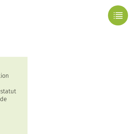
tion
 statut
 de