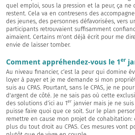
quel emploi, sous la pression et la peur, ça ne
restent. Cela va en contresens des accompagnem
des jeunes, des personnes défavorisées, vers u
participants retrouvaient suffisamment confianc
aimaient. Certains m'ont déjà écrit pour me dire
envie de laisser tomber.
er
Comment appréhendez-vous le 1
ja
Au niveau financier, c’est la peur qui domine é
loyer à payer et je me demande si mon propriéta
suis au CPAS. Pourtant, sans le CPAS, je ne pour
d'argent de côté. Je ne sais pas où cette exclus
er
des solutions d’ici au 1
janvier mais je ne suis
puisse faire quoi que ce soit. Sur le plan pers
remettre en cause mon projet de cohabitation: e
plus du tout droit au CPAS. Ces mesures vont po
plutôt que de vivre en couple.