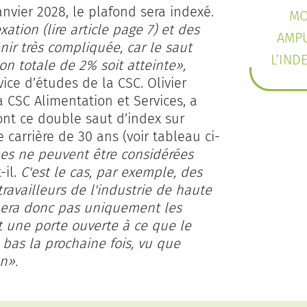
nvier 2028, le plafond sera indexé.
MO
tion (lire article page 7) et des
AMPU
enir très compliquée, car le saut
L’IND
on totale de 2% soit atteinte»,
ce d’études de la CSC. Olivier
a CSC Alimentation et Services, a
ont ce double saut d’index sur
e carrière de 30 ans (voir tableau ci-
s ne peuvent être considérées
il.
C'est le cas, par exemple, des
ravailleurs de l'industrie de haute
hera donc pas uniquement les
est une porte ouverte à ce que le
bas la prochaine fois, vu que
on».