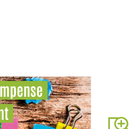
ompense
nt