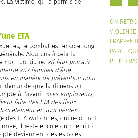
es. La victime, qui a permis de
ON RETRO
VIOLENCE
d’une ETA
FRAPPANT
exuelles, le combat est encore long
PARCE QUE
générale. Ajoutons à cela la
PLUS FRAG
e mort politique.
«Il faut pouvoir
rmettre aux femmes d’être
tions en matière de prévention pour
 qui demande que la dimension
ompte à l’avenir.
«Les employeurs,
ent fai­re des ETA des lieux
 harcèlement en tout genre»
,
ge des ETA wallonnes, qui reconnait
 année, il reste encore du chemin à
adapté deviennent des espaces