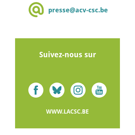
presse@acv-csc.be
Suivez-nous sur
WWW.LACSC.BE