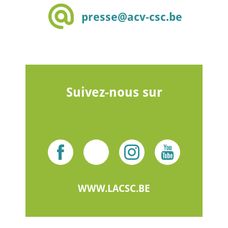
presse@acv-csc.be
Suivez-nous sur
WWW.LACSC.BE