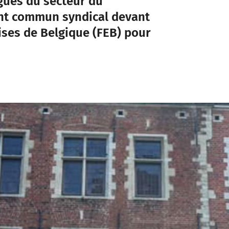
égués du secteur du
ont commun syndical devant
ises de Belgique (FEB) pour